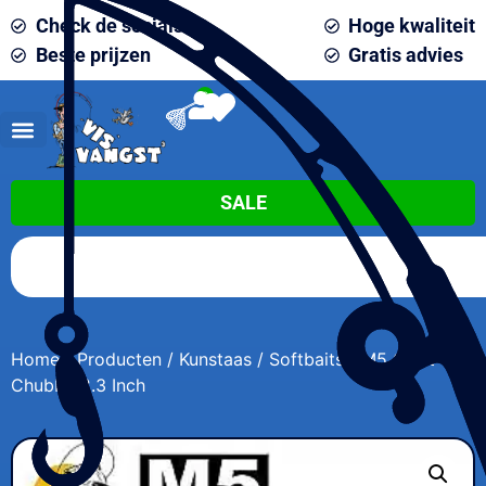
Check de socials
Hoge kwaliteit
Beste prijzen
Gratis advies
0
SALE
Home
/
Producten
/
Kunstaas
/
Softbaits
/ M5 Craft
Chubby 2.3 Inch