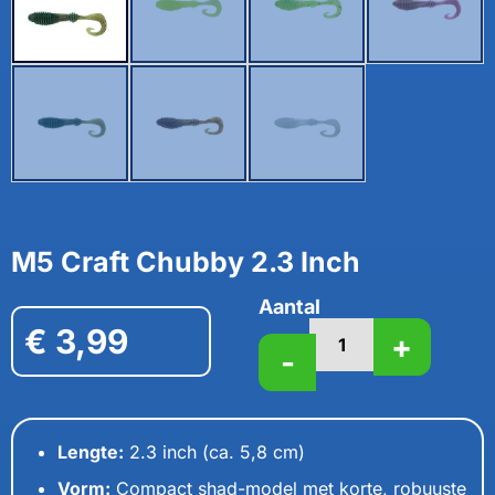
M5 Craft Chubby 2.3 Inch
Aantal
€
3,99
+
-
Lengte:
2.3 inch (ca. 5,8 cm)
Vorm:
Compact shad-model met korte, robuuste