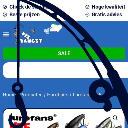
Check de socials
Hoge kwaliteit
Beste prijzen
Gratis advies
0
SALE
Home
/
Producten
/
Hardbaits
/ Lurefans V55