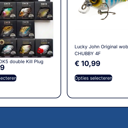
Lucky John Original wob
CHUBBY 4F
DK5 double Kill Plug
€
10,99
99
Opties selecteren
lecteren