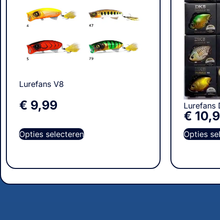
Lurefans V8
€
9,99
Lurefans 
€
10,
Opties selecteren
Opties se