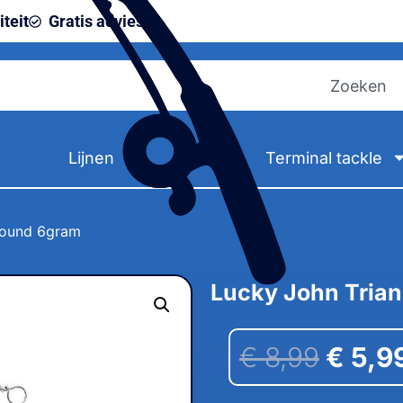
teit
Gratis advies
Lijnen
Terminal tackle
Round 6gram
Lucky John Tria
€
8,99
€
5,9