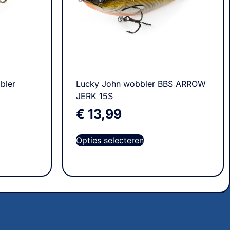
bler
Lucky John wobbler BBS ARROW
JERK 15S
€
13,99
Opties selecteren