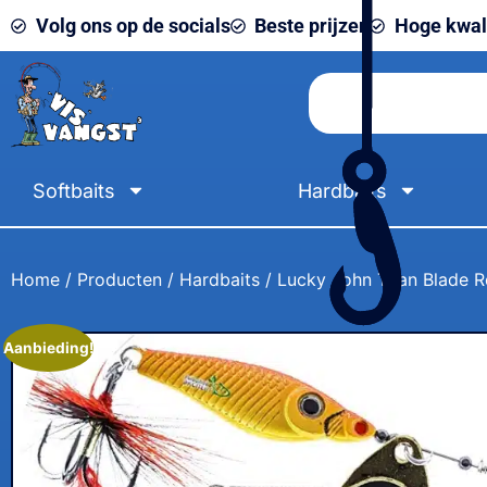
Volg ons op de socials
Beste prijzen
Hoge kwali
Softbaits
Hardbaits
Home
/
Producten
/
Hardbaits
/ Lucky John Trian Blade 
Aanbieding!