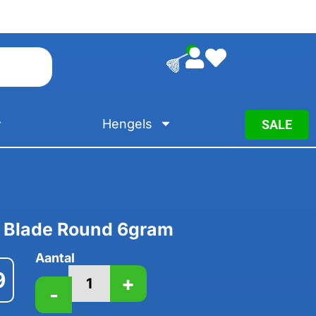
0
Hengels
SALE
n Blade Round 6gram
Aantal
9
+
-