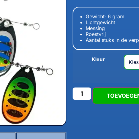
Gewicht: 6 gram
Lichtgewicht
Messing
Roestvrij
Aantal stuks in de verp
Kleur
TOEVOEGE