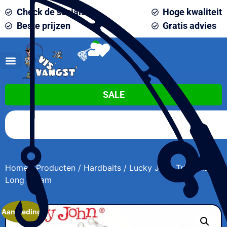
Check de socials
Hoge kwaliteit
Beste prijzen
Gratis advies
0
SALE
Home
/
Producten
/
Hardbaits
/ Lucky John Trian Blade
Long 9gram
Aanbieding!