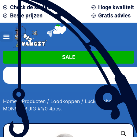
Check de socials
Hoge kwaliteit
Beste prijzen
Gratis advies
0
SALE
Home
/
Producten
/
Loodkoppen
/ Lucky John
MONSTER JIG #1/0 4pcs.