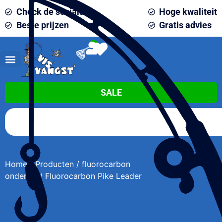
Check de socials
Hoge kwaliteit
Beste prijzen
Gratis advies
0
SALE
Home
/
Producten
/
fluorocarbon
onderlijn
/ Fluorocarbon Pike Leader