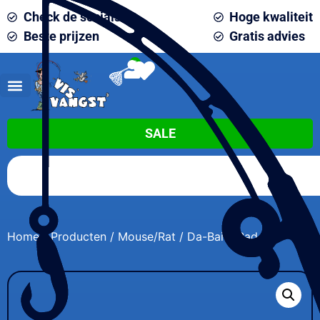
Check de socials
Hoge kwaliteit
Beste prijzen
Gratis advies
0
SALE
Home
/
Producten
/
Mouse/Rat
/ Da-Baits Bad Rat