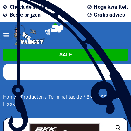
Check de socials
Hoge kwaliteit
Beste prijzen
Gratis advies
0
SALE
Home
/
Producten
/
Terminal tackle
/ BKK DSS Worm
Hook