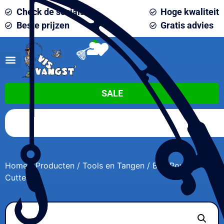
Check de socials
Hoge kwaliteit
Beste prijzen
Gratis advies
0
SALE
Home
/
Producten
/
Tools en Tangen
/ BFT Power
Cutter