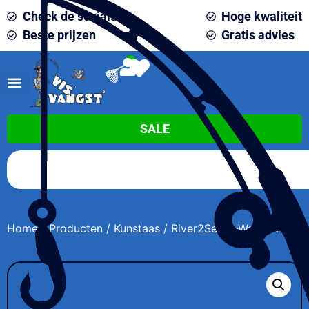
Check de socials
Hoge kwaliteit
Beste prijzen
Gratis advies
0
SALE
Home
/
Producten
/
Kunstaas
/ River2Sea S-Waver 168