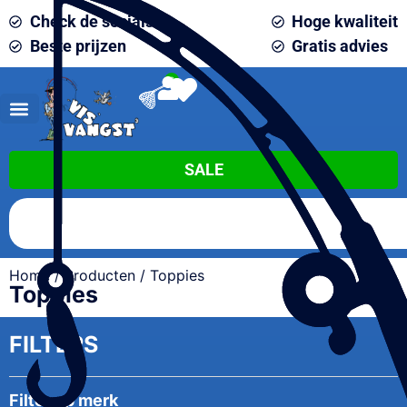
Check de socials
Hoge kwaliteit
Beste prijzen
Gratis advies
0
SALE
Home
/
Producten
/ Toppies
Toppies
FILTERS
Filter op merk