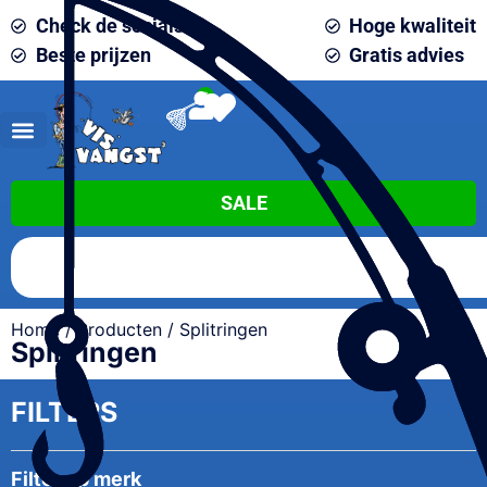
Check de socials
Hoge kwaliteit
Beste prijzen
Gratis advies
0
SALE
Home
/
Producten
/ Splitringen
Splitringen
FILTERS
Filter op merk