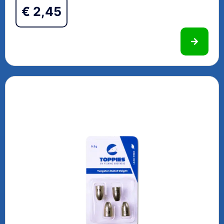
€
2,45