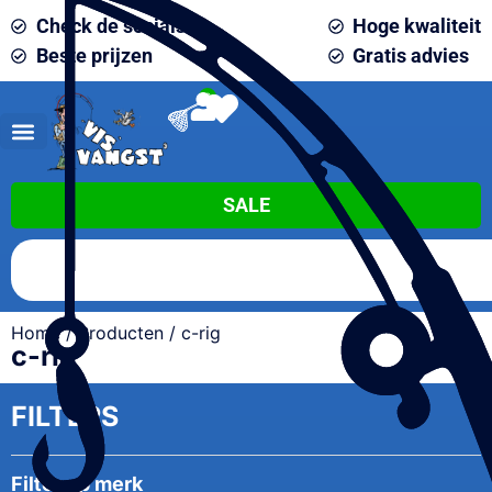
Check de socials
Hoge kwaliteit
Beste prijzen
Gratis advies
0
SALE
Home
/
Producten
/ c-rig
c-rig
FILTERS
Filter op merk