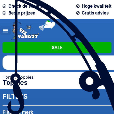
Check de socials
Hoge kwaliteit
Beste prijzen
Gratis advies
0
SALE
Home
/ Toppies
Toppies
FILTERS
Filter op merk