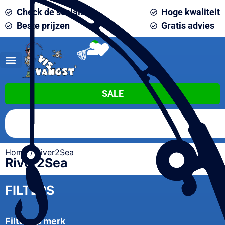
Check de socials
Hoge kwaliteit
Beste prijzen
Gratis advies
0
SALE
Home
/ River2Sea
River2Sea
FILTERS
Filter op merk