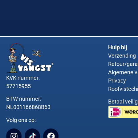
Hulp bij
Verzending
Retour/gara
Algemene v
KVK-nummer:
Privacy
57715955
Roofvistech
BTW-nummer:
Betaal veili
NL001166868B63
Volg ons op: