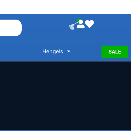
0
Hengels
SALE