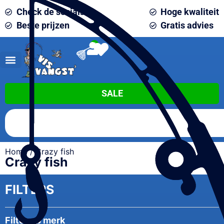
Check de socials
Hoge kwaliteit
Beste prijzen
Gratis advies
0
SALE
Home
/ Crazy fish
Crazy fish
FILTERS
Filter op merk