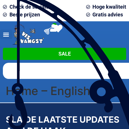
Check de socials
Hoge kwaliteit
Beste prijzen
Gratis advies
0
SALE
Home – English
SLA DE LAATSTE UPDATES