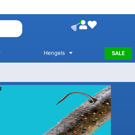
0
Hengels
SALE
N