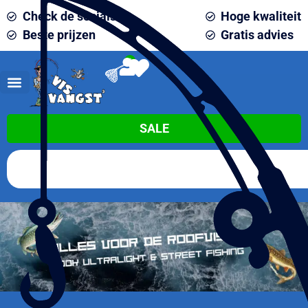
Check de socials
Hoge kwaliteit
Beste prijzen
Gratis advies
0
SALE