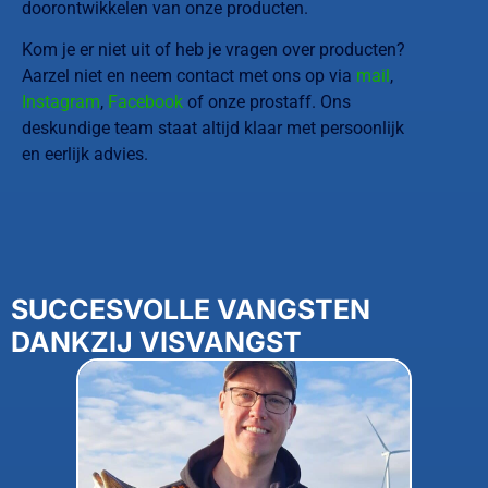
doorontwikkelen van onze producten.
Kom je er niet uit of heb je vragen over producten?
Aarzel niet en neem contact met ons op via
mail
,
Instagram
,
Facebook
of onze prostaff. Ons
deskundige team staat altijd klaar met persoonlijk
en eerlijk advies.
SUCCESVOLLE VANGSTEN
DANKZIJ VISVANGST