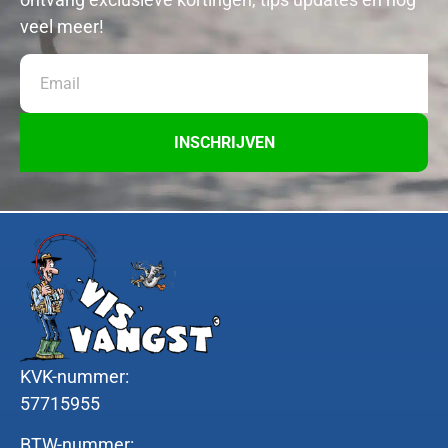
veel meer!
INSCHRIJVEN
KVK-nummer:
57715955
BTW-nummer: