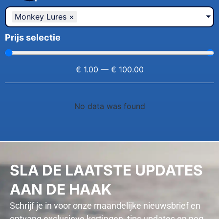
Monkey Lures
×
Prijs selectie
€
1.00
—
€
100.00
No data was found
SLA DE LAATSTE UPDATES
AAN DE HAAK
Schrijf je in voor onze maandelijke nieuwsbrief en
ontvang exclusieve kortingen, tips updates en nog