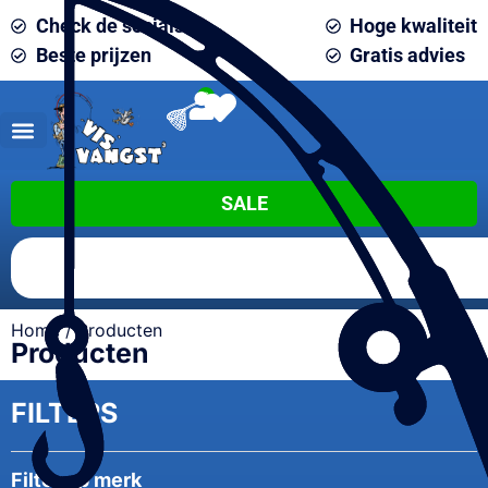
Check de socials
Hoge kwaliteit
Beste prijzen
Gratis advies
0
SALE
Home
/ Producten
Producten
FILTERS
Filter op merk