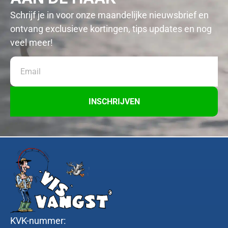
Schrijf je in voor onze maandelijke nieuwsbrief en
ontvang exclusieve kortingen, tips updates en nog
veel meer!
INSCHRIJVEN
KVK-nummer: