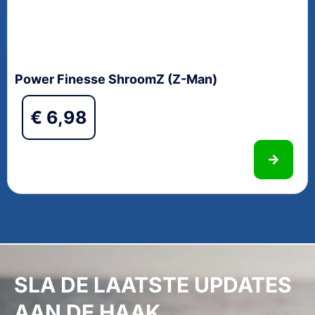
Power Finesse ShroomZ (Z-Man)
€
6,98
SLA DE LAATSTE UPDATES
AAN DE HAAK