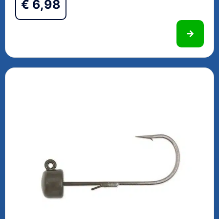
€
6,98