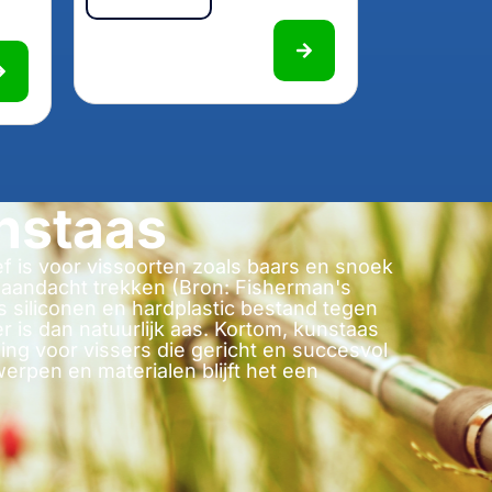
nstaas
f is voor vissoorten zoals baars en snoek
n aandacht trekken (Bron: Fisherman's
s siliconen en hardplastic bestand tegen
is dan natuurlijk aas. Kortom, kunstaas
ing voor vissers die gericht en succesvol
erpen en materialen blijft het een