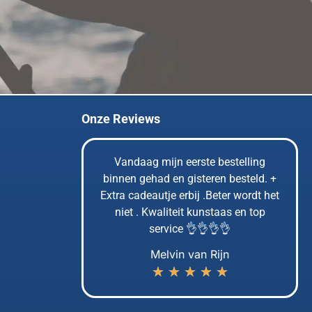
Onze Reviews
uze uit
Vandaag mijn eerste bestelling
rote voorraad
binnen gehad en gisteren besteld. +
rd. En als je
Extra cadeautje erbij .Beter wordt het
 kun je nog
niet . Kwaliteit kunstaas en top
k. Met lekkere
service 👌👌👌👌
Melvin van Rijn
g
★
★
★
★
★
★