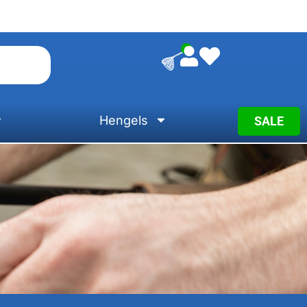
0
Hengels
SALE