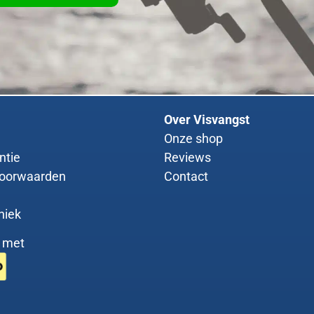
Over Visvangst
Onze shop
ntie
Reviews
Top shop! Veel ke
Rafi kotek
oorwaarden
Contact
verschillende merken. G
★
★
★
★
★
aanwezig en snel verstuu
niek
echt niet kan wachten
ophalen in de winkel oo
g met
koffie 🙌🏻
BroFishin
★
★
★
★