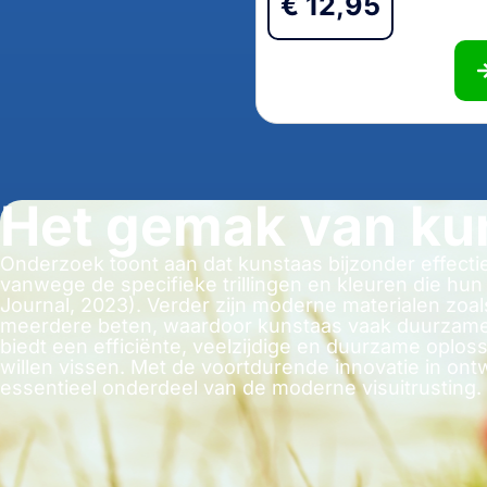
€
12,95
Het gemak van ku
Onderzoek toont aan dat kunstaas bijzonder effectie
vanwege de specifieke trillingen en kleuren die hu
Journal, 2023). Verder zijn moderne materialen zoal
meerdere beten, waardoor kunstaas vaak duurzamer 
biedt een efficiënte, veelzijdige en duurzame oploss
willen vissen. Met de voortdurende innovatie in ontw
essentieel onderdeel van de moderne visuitrusting.