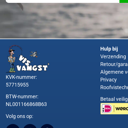
Hulp bij
Verzending
Retour/gara
Algemene v
KVK-nummer:
Privacy
57715955
Roofvistech
BTW-nummer:
Betaal veili
NL001166868B63
Volg ons op: