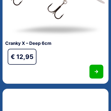
Cranky X – Deep 6cm
€
12,95