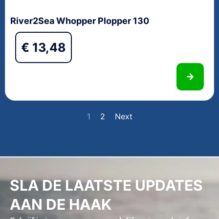
River2Sea Whopper Plopper 130
€
13,48
1
2
Next
SLA DE LAATSTE UPDATES
AAN DE HAAK