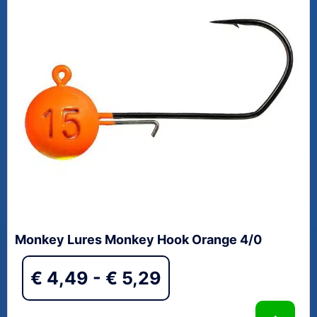
Monkey Lures Monkey Hook Orange 4/0
€
4,49
-
€
5,29