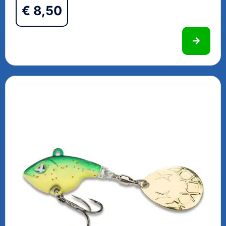
€
8,50