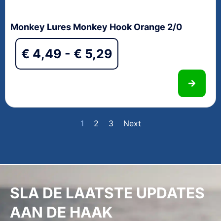
Monkey Lures Monkey Hook Orange 2/0
€
4,49
-
€
5,29
1
2
3
Next
SLA DE LAATSTE UPDATES
AAN DE HAAK