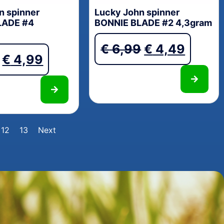
n spinner
Lucky John spinner
LADE #4
BONNIE BLADE #2 4,3gram
€
6,99
€
4,49
€
4,99
12
13
Next