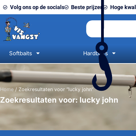
Volg ons op de socials
Beste prijzen
Hoge kwali
Softbaits
Hardbaits
Home
/ Zoekresultaten voor “lucky john”
Zoekresultaten voor: lucky john