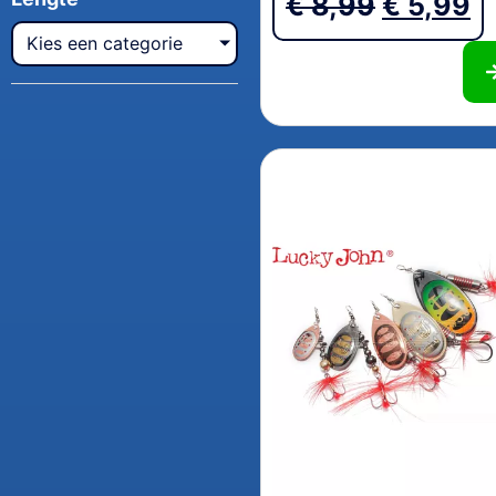
€
8,99
€
5,99
Kies een categorie