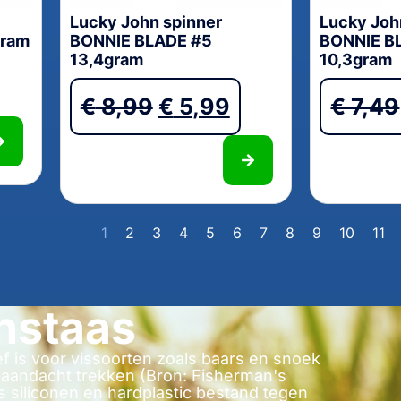
Lucky John spinner
Lucky Joh
gram
BONNIE BLADE #5
BONNIE B
13,4gram
10,3gram
€
8,99
€
5,99
€
7,49
1
2
3
4
5
6
7
8
9
10
11
nstaas
f is voor vissoorten zoals baars en snoek
n aandacht trekken (Bron: Fisherman's
s siliconen en hardplastic bestand tegen