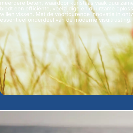
meerdere beten, waardoor kunstaas vaak duurzamer 
biedt een efficiënte, veelzijdige en duurzame oploss
willen vissen. Met de voortdurende innovatie in ontw
essentieel onderdeel van de moderne visuitrusting.