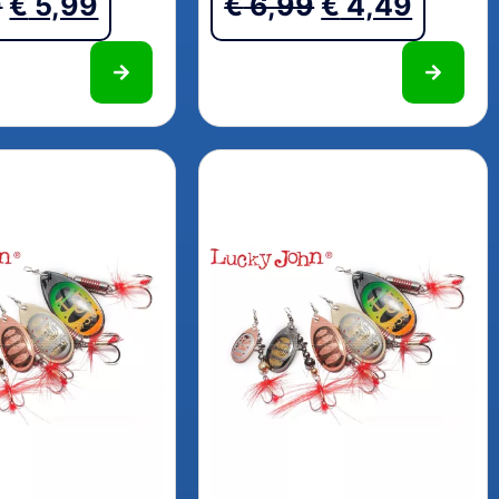
9
€
5,99
€
6,99
€
4,49