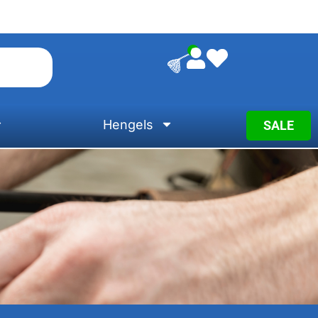
0
Hengels
SALE