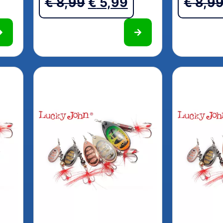
€
8,99
€
5,99
€
8,9