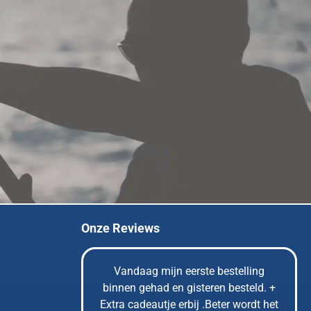
!
Onze Reviews
uze uit
Vandaag mijn eerste bestelling
rote voorraad
binnen gehad en gisteren besteld. +
rd. En als je
Extra cadeautje erbij .Beter wordt het