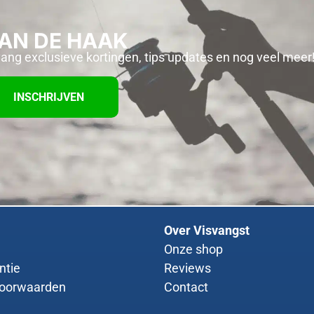
AAN DE HAAK
vang exclusieve kortingen, tips updates en nog veel meer
INSCHRIJVEN
Over Visvangst
Onze shop
ntie
Reviews
Top shop! Veel ke
Rafi kotek
oorwaarden
Contact
verschillende merken. G
★
★
★
★
★
aanwezig en snel verstuu