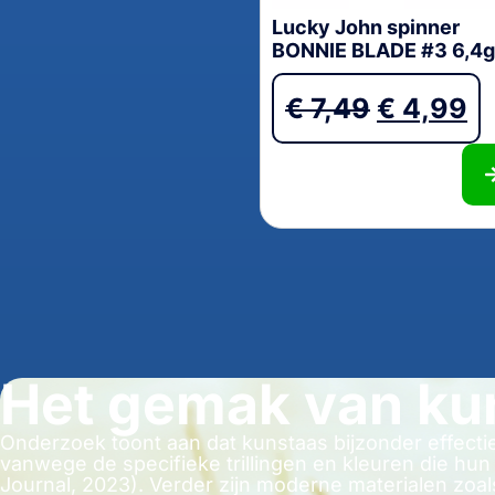
Lucky John spinner
BONNIE BLADE #3 6,4
€
7,49
€
4,99
Het gemak van ku
Onderzoek toont aan dat kunstaas bijzonder effectie
vanwege de specifieke trillingen en kleuren die hu
Journal, 2023). Verder zijn moderne materialen zoal