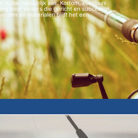
is dan natuurlijk aas. Kortom, kunstaas
ing voor vissers die gericht en succesvol
erpen en materialen blijft het een